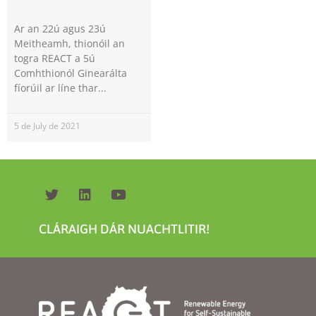
Ar an 22ú agus 23ú
Meitheamh, thionóil an
togra REACT a 5ú
Comhthionól Ginearálta
fíorúil ar líne thar
Necessary
5 de July de 2021
These
cookies are
not
optional.
They are
needed for
the website
CLÁRAIGH DÁR NUACHTLITIR!
to function.
Statistics
In order for
us to