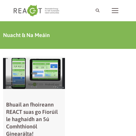
Nuacht & Na Meáin
Bhuail an fhoireann
REACT suas go Fíorúil
le haghaidh an 5ú
Comhthionól
Ginearálta!