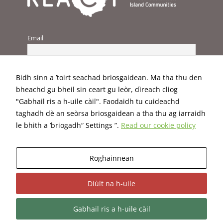
improve the
website's
functionality
and
Email
structure,
based on
how the
website is
Bidh sinn a ’toirt seachad briosgaidean. Ma tha thu den
used.
bheachd gu bheil sin ceart gu leòr, dìreach cliog
"Gabhail ris a h-uile càil". Faodaidh tu cuideachd
taghadh dè an seòrsa briosgaidean a tha thu ag iarraidh
Experience
In order for
le bhith a ’briogadh“ Settings ”.
Read our cookie policy
our website
to perform
as well as
Fuair an togra seo maoiniú ó chlár Horizon 2020 An Aontais
Roghainnean
possible
Eorpaigh faoi Chomhaontú Deontais Uimh. 824395.
during your
visit. If you
Diùlt na h-uile
refuse these
Téarmaí agus coinníollacha
|
Polasaí príobháideachais
|
cookies,
Gabhail ris a h-uile càil
some
Poileasaidh briosgaidean
functionality