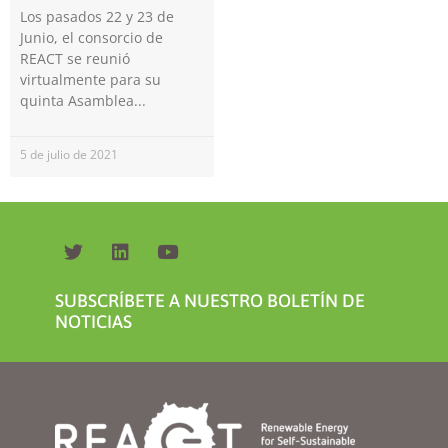
Los pasados 22 y 23 de
Junio, el consorcio de
REACT se reunió
virtualmente para su
quinta Asamblea
Necesarias
5 de julio de 2021
Estas
cookies no
son
opcionales.
Son
necesarias
para que
SUBSCRÍBETE A NUESTRO BOLETÍN DE
funcione la
NOTICIAS
web.
Estadísticas
Para que
podamos