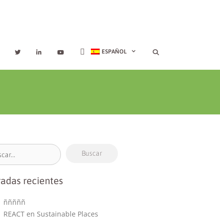
ESPAÑOL
radas recientes
ñññññ
REACT en Sustainable Places