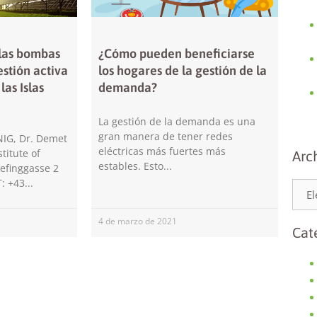
 las bombas
¿Cómo pueden beneficiarse
estión activa
los hogares de la gestión de la
as Islas
demanda?
Necesarias
La gestión de la demanda es una
Estas
gran manera de tener redes
cookies no
IG, Dr. Demet
son
eléctricas más fuertes más
titute of
Arc
opcionales.
estables. Esto
efinggasse 2
Son
T: +43
necesarias
para que
funcione la
4 de marzo de 2021
Cat
web.
Estadísticas
Para que
podamos