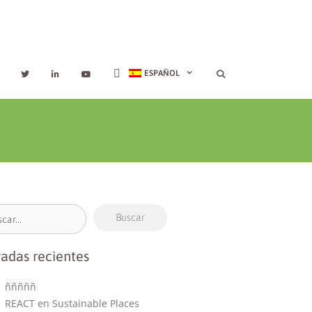
ESPAÑOL
radas recientes
ñññññ
REACT en Sustainable Places