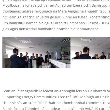
some
Mouflouzellis ionadaíocht ar an Aonad um Eagraíocht Bainistíoch
functionality
thoilteanas údarás réigiúnach na Mara Aeigéiche Thuaidh tacú le
will
disappear
hOileáin Aeigéacha Thuaidh go léir. Rinne an tUasal Konstantin
from the
um Bainistiú Dramhaíola agus Forbairt Comhshaoil Lesvos (DEDAPA
website.
glas agus tionscadail bainistithe dramhaíola inbhuanaithe.
Marketing
By sharing
your
interests and
behavior as
you visit our
site, you
increase the
chance of
seeing
personalized
Lean an lá ar aghaidh le léacht an-spreagúil leis an Dr Bharath V
content and
Supporting Energy Communities. Free refills!!”. Mhínigh an Dr B
offers.
chuir sé cás an-suimiúil i láthair de Chomhphobal Fuinnimh Tac
Bainistíochta Fuinnimh, áit a ndearna an tOllamh VAKALIS cur i l