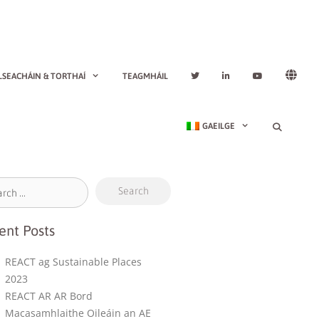
LSEACHÁIN & TORTHAÍ
TEAGMHÁIL
GAEILGE
ent Posts
REACT ag Sustainable Places
2023
REACT AR AR Bord
Macasamhlaithe Oileáin an AE