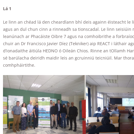
Lá 1
Le linn an chéad lá den cheardlann bhí deis againn éisteacht le l
agus an dul chun cinn a rinneadh sa tionscadal. Le linn seisiúi
leanúnach ar Phacáiste Oibre 7 agus na comhoibrithe a forbraíodh
chuir an Dr Francisco Javier Díez (Tekniker) aip REACT i láthair a
d’ionadaithe áitiúla HEDNO ó Oileán Chios. Rinne an tOllamh Har
sé barúlacha deiridh maidir leis an gcruinniú teicniúil. Mar thora
comhpháirtithe.
Necessary
These
cookies are
not
optional.
They are
needed for
the website
to function.
Statistics