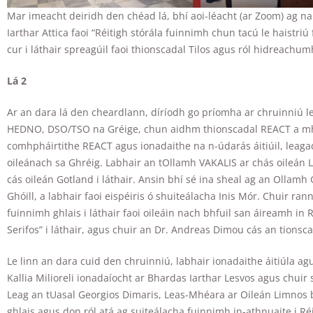
In order for
Mar imeacht deiridh den chéad lá, bhí aoi-léacht (ar Zoom) ag na 
us to
Iarthar Attica faoi “Réitigh stórála fuinnimh chun tacú le haistri
improve the
website's
cur i láthair spreagúil faoi thionscadal Tilos agus ról hidreachu
functionality
and
Lá 2
structure,
based on
Ar an dara lá den cheardlann, díríodh go príomha ar chruinniú le
how the
website is
HEDNO, DSO/TSO na Gréige, chun aidhm thionscadal REACT a mhín
used.
comhpháirtithe REACT agus ionadaithe na n-údarás áitiúil, leaga
oileánach sa Ghréig. Labhair an tOllamh VAKALIS ar chás oileán L
cás oileán Gotland i láthair. Ansin bhí sé ina sheal ag an Ollamh
Experience
Ghóill, a labhair faoi eispéiris ó shuiteálacha Inis Mór. Chuir r
In order for
fuinnimh ghlais i láthair faoi oileáin nach bhfuil san áireamh in
our website
to perform
Serifos” i láthair, agus chuir an Dr. Andreas Dimou cás an tionscad
as well as
possible
Le linn an dara cuid den chruinniú, labhair ionadaithe áitiúla ag
during your
Kallia Milioreli ionadaíocht ar Bhardas Iarthar Lesvos agus chuir 
visit. If you
Leag an tUasal Georgios Dimaris, Leas-Mhéara ar Oileán Limnos 
refuse these
cookies,
ghlais agus don ról atá ag suiteálacha fuinnimh in-athnuaite i 