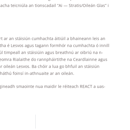
cha teicniúla an tionscadail “Ai — Stratis/Oileán Glas” i
t ar an stáisiún cumhachta áitiúil a bhaineann leis an
ctha é Lesvos agus tagann formhór na cumhachta ó innill
úl timpeall an stáisiúin agus breathnú ar oibriú na n-
n Seomra Rialaithe do rannpháirtithe na Ceardlainne agus
oileán Lesvos. Ba chóir a lua go bhfuil an stáisiún
háthú foinsí in-athnuaite ar an oileán.
s gineadh smaointe nua maidir le réiteach REACT a uas-