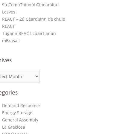
9ú ComhThionól Ginearálta i
Lesvos
REACT – 2ú Ceardlann de chuid
REACT
Tugann REACT cuairt ar an
mBrasaíl
hives
egories
Demand Response
Energy Storage
General Assembly
La Graciosa