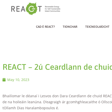
CAD É REACT?
TIONCHAR
TEICNEOLAÍOCHT
REACT – 2ú Ceardlann de chu
May 10, 2023
Bhailíomar le déanaí i Lesvos don Dara Ceardlann de chuid REACT.
de na hoileáin leanúna. D’eagraigh ár gcomhghleacaithe ó Ollsco
tOllamh Dias Haralambopoulos é.