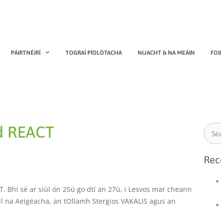
PÁIRTNÉIRÍ
TOGRAÍ PÍOLÓTACHA
NUACHT & NA MEÁIN
FOI
id REACT
Rec
 Bhí sé ar siúl ón 25ú go dtí an 27ú, i Lesvos mar cheann
il na Aeigéacha, an tOllamh Stergios VAKALIS agus an