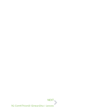
NEXT
9ú ComhThionól Ginearálta i Lesvos