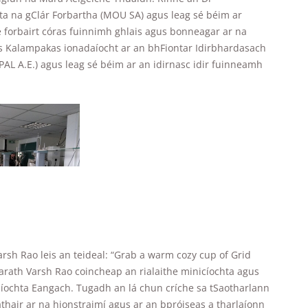
ta na gClár Forbartha (MOU SA) agus leag sé béim ar
 forbairt córas fuinnimh ghlais agus bonneagar ar na
os Kalampakas ionadaíocht ar an bhFiontar Idirbhardasach
L A.E.) agus leag sé béim ar an idirnasc idir fuinneamh
arsh Rao leis an teideal: “Grab a warm cozy cup of Grid
harath Varsh Rao coincheap an rialaithe minicíochta agus
aíochta Eangach. Tugadh an lá chun críche sa tSaotharlann
áthair ar na hionstraimí agus ar an bpróiseas a tharlaíonn