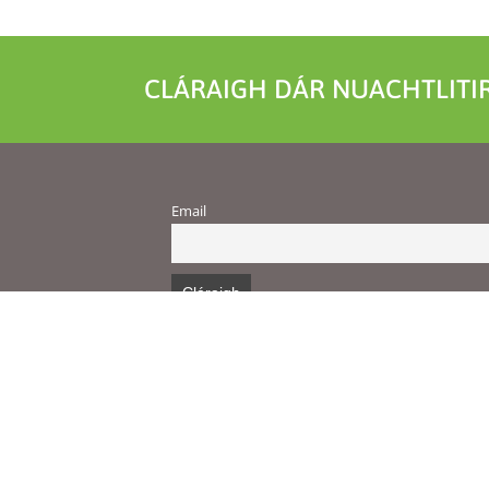
CLÁRAIGH DÁR NUACHTLITIR
Email
Téarmaí agus 
h faoi Chomhaontú Deontais Uimh. 824395.