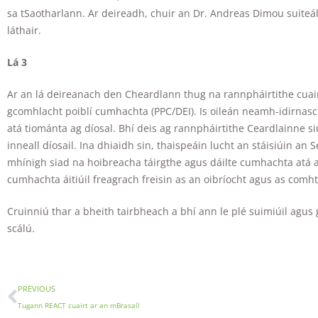
sa tSaotharlann. Ar deireadh, chuir an Dr. Andreas Dimou suiteála
láthair.
Lá 3
Ar an lá deireanach den Cheardlann thug na rannpháirtithe cuair
gcomhlacht poiblí cumhachta (PPC/DEI). Is oileán neamh-idirnas
atá tiománta ag díosal. Bhí deis ag rannpháirtithe Ceardlainne si
inneall díosail. Ina dhiaidh sin, thaispeáin lucht an stáisiúin a
mhínigh siad na hoibreacha táirgthe agus dáilte cumhachta atá ar 
cumhachta áitiúil freagrach freisin as an oibríocht agus as comht
Cruinniú thar a bheith tairbheach a bhí ann le plé suimiúil agu
scálú.
PREVIOUS
Tugann REACT cuairt ar an mBrasaíl