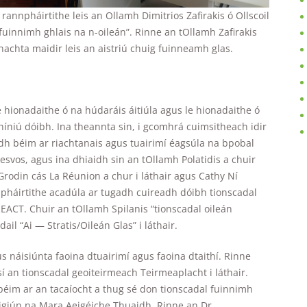
rannpháirtithe leis an Ollamh Dimitrios Zafirakis ó Ollscoil
ú fuinnimh ghlais na n-oileán”. Rinne an tOllamh Zafirakis
mhachta maidir leis an aistriú chuig fuinneamh glas.
 hionadaithe ó na húdaráis áitiúla agus le hionadaithe ó
iú dóibh. Ina theannta sin, i gcomhrá cuimsitheach idir
dh béim ar riachtanais agus tuairimí éagsúla na bpobal
esvos, agus ina dhiaidh sin an tOllamh Polatidis a chuir
 Grodin cás La Réunion a chur i láthair agus Cathy Ní
annpháirtithe acadúla ar tugadh cuireadh dóibh tionscadal
 REACT. Chuir an tOllamh Spilanis “tionscadal oileán
ail “Ai — Stratis/Oileán Glas” i láthair.
us náisiúnta faoina dtuairimí agus faoina dtaithí. Rinne
sí an tionscadal geoiteirmeach Teirmeaplacht i láthair.
béim ar an tacaíocht a thug sé don tionscadal fuinnimh
Réigiún na Mara Aeigéiche Thuaidh. Rinne an Dr