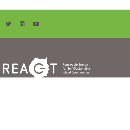
Fuair an togra seo maoiniú ó chlár Horizon 2020 An Aontais Eorpaig