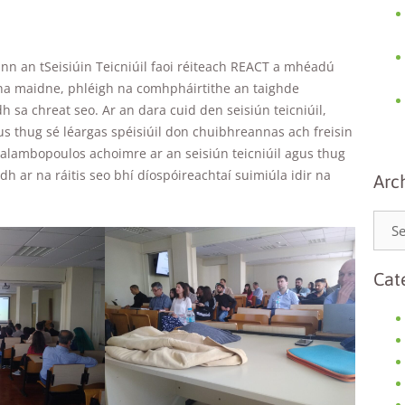
inn an tSeisiúin Teicniúil faoi réiteach REACT a mhéadú
n na maidne, phléigh na comhpháirtithe an taighde
 sa chreat seo. Ar an dara cuid den seisiún teicniúil,
gus thug sé léargas spéisiúil don chuibhreannas ach freisin
alambopoulos achoimre ar an seisiún teicniúil agus thug
dh ar na ráitis seo bhí díospóireachtaí suimiúla idir na
Arc
Cat