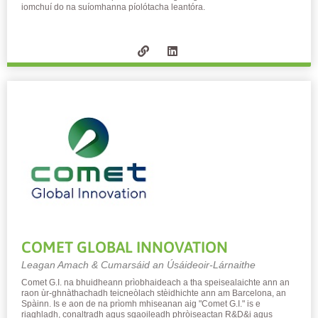
iomchuí do na suíomhanna píolótacha leantóra.
COMET GLOBAL INNOVATION
Leagan Amach & Cumarsáid an Úsáideoir-Lárnaithe
Comet G.I. na bhuidheann prìobhaideach a tha speisealaichte ann an
raon ùr-ghnàthachadh teicneòlach stèidhichte ann am Barcelona, ​​​​an
Spàinn. Is e aon de na prìomh mhiseanan aig "Comet G.I." is e
riaghladh, conaltradh agus sgaoileadh phròiseactan R&D&i agus