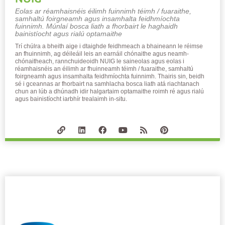
will
Eolas ar réamhaisnéis éilimh fuinnimh téimh / fuaraithe,
disappear
samhaltú foirgneamh agus insamhalta feidhmíochta
from the
fuinnimh. Múnlaí bosca liath a fhorbairt le haghaidh
website.
bainistíocht agus rialú optamaithe
Trí chúlra a bheith aige i dtaighde feidhmeach a bhaineann le réimse
an fhuinnimh, ag déileáil leis an earnáil chónaithe agus neamh-
chónaitheach, rannchuideoidh NUIG le saineolas agus eolas i
Marketing
réamhaisnéis an éilimh ar fhuinneamh téimh / fuaraithe, samhaltú
By sharing
foirgneamh agus insamhalta feidhmíochta fuinnimh. Thairis sin, beidh
sé i gceannas ar fhorbairt na samhlacha bosca liath atá riachtanach
your
chun an lúb a dhúnadh idir halgartaim optamaithe roimh ré agus rialú
interests and
agus bainistíocht iarbhír trealaimh in-situ.
behavior as
you visit our
site, you
increase the
chance of
seeing
personalized
content and
offers.