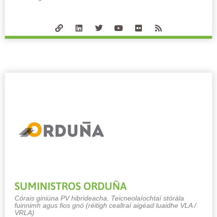
SUMINISTROS ORDUÑA
Córais giniúna PV hibrideacha. Teicneolaíochtaí stórála
fuinnimh agus fios gnó (réitigh ceallraí aigéad luaidhe VLA /
VRLA)​