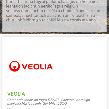
bunaithe ar na tograí píolótacha agus na hoileáin a
leanfaidh iad chun aeráidí agus réigiúin
socheacnamaíochta difriúla a chuimsiú agus leis an
saineolas riachtanach acu chun an réiteach sin a
chur i bhfeidhm go teicniúil leis na córais atá ann.
Necessary
These
cookies are
not
optional.
They are
needed for
the website
to function.
VEOLIA
Statistics
Comhordaitheoir an togra REACT. Saineolaí ar réitigh
In order for
bainistíochta fuinnimh. Seirbhísí ESCO
us to