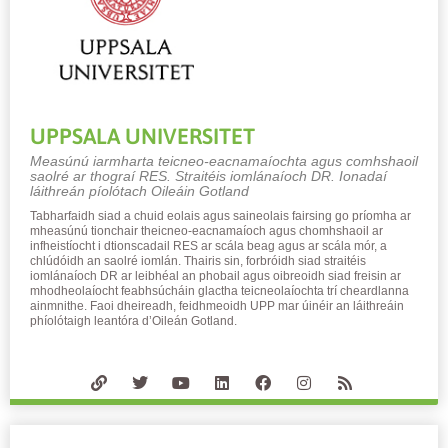
UPPSALA UNIVERSITET
Measúnú iarmharta teicneo-eacnamaíochta agus comhshaoil
​​saolré ar thograí RES. Straitéis iomlánaíoch DR. Ionadaí
láithreán píolótach Oileáin Gotland
Tabharfaidh siad a chuid eolais agus saineolais fairsing go príomha ar
mheasúnú tionchair theicneo-eacnamaíoch agus chomhshaoil ​​ar
infheistíocht i dtionscadail RES ar scála beag agus ar scála mór, a
chlúdóidh an saolré iomlán. Thairis sin, forbróidh siad straitéis
iomlánaíoch DR ar leibhéal an phobail agus oibreoidh siad freisin ar
mhodheolaíocht feabhsúcháin glactha teicneolaíochta trí cheardlanna
ainmnithe. Faoi dheireadh, feidhmeoidh UPP mar úinéir an láithreáin
phíolótaigh leantóra d’Oileán Gotland.