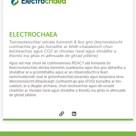
ELECTROCHAEA
Teicneolaíochtaí stórála fuinnimh & fios gnó (teicneolaíocht
cumhachta go gás bunaithe ar bhith-chatalaíoch chun
leictreachas agus CO2 ar chostas íseal agus shnáithe a
thiontú ina ghás in-athnuaite de ghrád píblíne)
Agus iad mar chuid de cuibhreannais REACT atá tiomanta do
theicneolaíochtaí stórála fuinnimh suaiteacha agus fios gnó ábhartha a
sholáthar ar a gcomhtháthú agus ar an mbainistíocht is fearr,
rannchuideoidh siad le gníomhaíochtaí pleanála agus taispeána lena
dteicneolaíocht dílseánaigh cumhacht-go-gás (P2G) bunaithe ar bio-
catalyst, ar a dtugtar archaea, chun leictreachas agus dé-ocsaíd
charbóin ar chostas íseal agus shnáithe a thiontú ina ghás in-athnuaite
de ghrád píblíne.