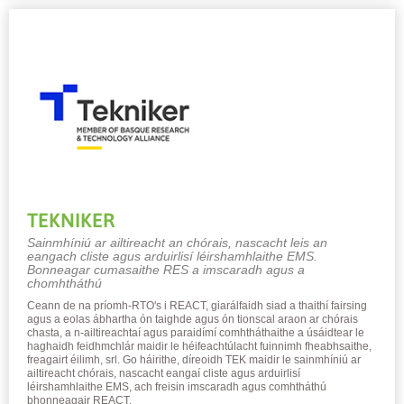
TEKNIKER
Sainmhíniú ar ailtireacht an chórais, nascacht leis an
eangach cliste agus arduirlisí léirshamhlaithe EMS.
Bonneagar cumasaithe RES a imscaradh agus a
chomhtháthú
Ceann de na príomh-RTO's i REACT, giarálfaidh siad a thaithí fairsing
agus a eolas ábhartha ón taighde agus ón tionscal araon ar chórais
chasta, a n-ailtireachtaí agus paraidímí comhtháthaithe a úsáidtear le
haghaidh feidhmchlár maidir le héifeachtúlacht fuinnimh fheabhsaithe,
freagairt éilimh, srl. Go háirithe, díreoidh TEK maidir le sainmhíniú ar
ailtireacht chórais, nascacht eangaí cliste agus arduirlisí
léirshamhlaithe EMS, ach freisin imscaradh agus comhtháthú
bhonneagair REACT.