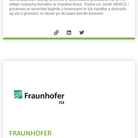
réitigh nuálacha bunaithe ar chaidéal teasa. Thairis sin, beidh MERCE i
gceannas ar iarrachtaí taighde a bhaineann le lúb rialaithe a dhúnadh
ag dul ó ghiniúint, ró-stóráil go dtí úsáid deiridh fuinnimh.
FRAUNHOFER