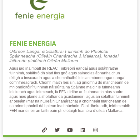
FENIE ENERGIA
Oibreoir Eangaí & Soláthraí Fuinnimh do Phíolótaí
Spáinneacha (Oileáin Chanáracha & Mallarca). Ionadaí
láithreán píolótach Oileán Mallarca
Agus iad ina mball de REACT oibreoirí eangaí agus soláthraithe
fuinnimh, soláthróidh siad fios gnó agus saineolas ábhartha chun
réitigh a imscaradh agus a chomhtháthú leis an mbonneagar eangaí
comhfhreagrach. Chomh maith leis sin, ag gníomhú dó mar cheann de
mhiondíoltóirí fuinnimh náisiúnta na Spáinne maidir le fuinneamh
leictreach agus teirmeach, tá FEN dírithe ar fhuinneamh níos saoire
agus níos glaine a sholáthar dá gcustaiméirí, agus an soláthar fuinnimh
ar oileáin (mar na hOileáin Chanáracha) a choinneáil mar cheann de
na príomhphointí dá bplean leathnúcháin. Faoi dheireadh, feidhmeoidh
FEN mar úinéir an láithreáin phíolótaigh leantóra d’oileán Mallarca.