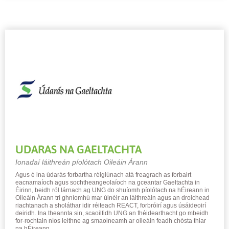
UDARAS NA GAELTACHTA
Ionadaí láithreán píolótach Oileáin Árann​
Agus é ina údarás forbartha réigiúnach atá freagrach as forbairt
eacnamaíoch agus sochtheangeolaíoch na gceantar Gaeltachta in
Éirinn, beidh ról lárnach ag UNG do shuíomh píolótach na hÉireann in
Oileáin Árann trí ghníomhú mar úinéir an láithreáin agus an droichead
riachtanach a sholáthar idir réiteach REACT, forbróirí agus úsáideoirí
deiridh. Ina theannta sin, scaoilfidh UNG an fhéidearthacht go mbeidh
for-rochtain níos leithne ag smaoineamh ar oileáin feadh chósta thiar
na hÉireann.