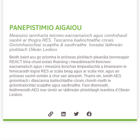
PANEPISTIMIO AIGAIOU
Measúnú iarmharta teicneo-eacnamaíoch agus comhshaoil ​​
saolré ar thogra RES. Tascanna bailíochtaithe córais.
Gníomhaíochtaí scaipthe & saothraithe. Ionadaí láithreán
píolótach Oileán Lesbos
Beidh baint acu go príomha le próiseas píolótach pleanála bonneagair
REACT trína chuid eolais fhairsing i meastóireacht theicneo-
eacnamaíoch agus i measúnú tionchair timpeallachta a bhaineann le
himscaradh tograí RES ar scála beag agus ar scála mór, agus an
próiseas saolré iomlán á chur san áireamh. Thairis sin, beidh AEG
gníomhach i dtascanna bailíochtaithe córais chomh maith le
gníomhaíochtaí scaipthe agus saothraithe. Faoi dheireadh,
feidhmeoidh AEG mar úinéir an láithreáin phíolótaigh leantóra d’Oileán
Lesbos.