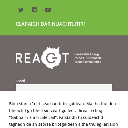
CLÁRAIGH DÁR NUACHTLITIR!
Email
Bidh sinn a ’toirt seachad briosgaidean. Ma tha thu den
bheachd gu bheil sin ceart gu leòr, dìreach cliog
"Gabhail ris a h-uile càil". Faodaidh tu cuideachd
taghadh dè an seòrsa briosgaidean a tha thu ag iarraidh