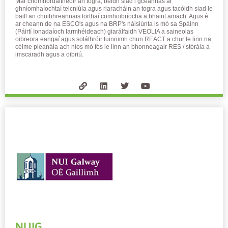
Mar chomhordaitheoir an togra, beidh siad i gceannas ar
improve the
ghníomhaíochtaí teicniúla agus riaracháin an togra agus tacóidh siad le
website's
baill an chuibhreannais torthaí comhoibríocha a bhaint amach. Agus é
functionality
ar cheann de na ESCO's agus na BRP's náisiúnta is mó sa Spáinn
(Páirtí Ionadaíoch Iarmhéideach) giarálfaidh VEOLIA a saineolas
and
oibreora eangaí agus soláthróir fuinnimh chun REACT a chur le linn na
structure,
céime pleanála ach níos mó fós le linn an bhonneagair RES / stórála a
based on
imscaradh agus a oibriú.
how the
website is
used.
Experience
In order for
our website
to perform
as well as
possible
during your
visit. If you
refuse these
cookies,
some
functionality
NUIG