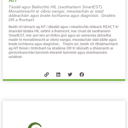
Tástáil agus Bailíochtú HIL (saotharlann SmartEST).
Monatóireacht ar oibriú eangaí, meastachán ar staid
dáileacháin agus braite lochtanna agus diagnóisic. Straitéis
DR a fhorbairt.
Beidh ról lárnach ag AIT i dtástáil agus i mbailíochtú réiteach REACT trí
shaoráid tástála HIL iarbhír a thairiscint, mar chuid dá saotharlann
SmartEST, mar aon leis an bhfios gnó agus an saineolas ábhartha
maidir le monatóireacht ar oibriú eangaí, meastachán stáit dáilte agus
braite lochtanna agus diagnóisic. . Thairis sin, beidh ról ríthábhachtach
ag AIT freisin i bhforbairt na straitéise DR trí stiúradh a dhéanamh ar
ghníomhaíochtaí fuinnimh éileamh fuinnimh agus réamhaisnéis
soláthair.