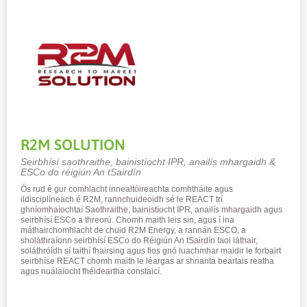
R2M SOLUTION
Seirbhísí saothraithe, bainistíocht IPR, anailís mhargaidh &
ESCo do réigiún An tSairdín
Ós rud é gur comhlacht innealtóireachta comhtháite agus
ildisciplíneach é R2M, rannchuideoidh sé le REACT trí
ghníomhaíochtaí Saothraithe, bainistíocht IPR, anailís mhargaidh agus
seirbhísí ESCo a threorú. Chomh maith leis sin, agus í ina
máthairchomhlacht de chuid R2M Energy, a rannán ESCO, a
sholáthraíonn seirbhísí ESCo do Réigiún An tSairdín faoi láthair,
soláthróidh sí taithí fhairsing agus fios gnó luachmhar maidir le forbairt
seirbhíse REACT chomh maith le léargas ar shrianta beartais reatha
agus nuálaíocht fhéideartha constaicí.