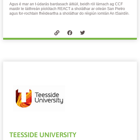
Agus é mar an t-údarás bardasach áitiúil, beidh ról lárnach ag CCF
maidir le láithreán píolótach REACT a sholáthar ar oileán San Pietro
agus for-rochtain fhéideartha a sholáthar do réigiún iomlán An tSairdín.
TEESSIDE UNIVERSITY