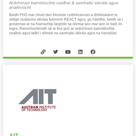
Ardchórais bainistíochta ceallraí & samhaltú stórála agus
anailísíocht​
Beidh FHG mar chuid den bhraisle cuibhreannas a dhéileálann le
réitigh nuálacha stórála fuinnimh REACT agus, go háirithe, beidh sé i
gceannas ar na hiarrachtaí taighde sa réimse seo mar aon le baill ón
togra. Rannchuideoidh sé le fios gnó ar ardchórais bainistíochta
ceallraí agus taithí i réimse na samhaltú stórais agus na hanailíse.
AIT