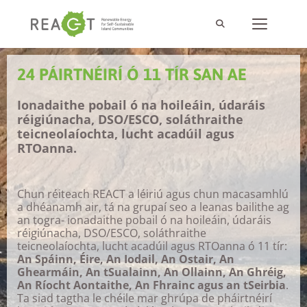
24 PÁIRTNÉIRÍ Ó 11 TÍR SAN AE
Ionadaithe pobail ó na hoileáin, údaráis
réigiúnacha, DSO/ESCO, soláthraithe
teicneolaíochta, lucht acadúil agus
RTOanna.
Chun réiteach REACT a léiriú agus chun macasamhlú
a dhéanamh air, tá na grupaí seo a leanas bailithe ag
an togra- ionadaithe pobail ó na hoileáin, údaráis
réigiúnacha, DSO/ESCO, soláthraithe
teicneolaíochta, lucht acadúil agus RTOanna ó 11 tír:
An Spáinn, Éire, An Iodail, An Ostair, An
Ghearmáin, An tSualainn, An Ollainn, An Ghréig,
An Ríocht Aontaithe, An Fhrainc agus an tSeirbia
.
Ta siad tagtha le chéile mar ghrúpa de pháirtnéirí