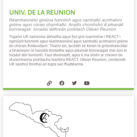
UNIV. DE LA REUNION
Réamhaisnéisí giniúna fuinnimh agus samhaltú acmhainní
gréine agus córais shamhaltú. Anailís chomhshó & pleanáil
bonneagair. Ionadaí láithreán píolótach Oileán Reunion
Tugann UR saineolas ábhartha agus fios gnó luachmhar i REACT i
nginiúint fuinnimh agus réamhaisnéisí agus samhaltú acmhainní gréine
do chórais fhótavoltach. Thairis sin, tacóidh sé freisin le gníomhaíochtaí
a bhaineann le hanailís tiontaithe agus pleanáil bonneagair mar aon le
húsáid stór fuinnimh. Faoi dheireadh, agus é ina úinéir ar cheann de
shuíomhanna píolótacha leantóra REACT, Oileán Reunion, cinnteoidh
UR saothrú thorthaí an togra san fhadtéarma.