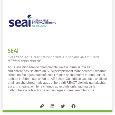
SEAI
Creatlach agus reachtaíocht rialála fuinnimh in-athnuaite
d’Éirinn agus don AE
Agus í ina hionadaí do chomhlachtaí rialála idirnáisiúnta sa
chuibhreannas, soláthróidh SEAI peirspictíocht thábhachtach i dtéarmaí
creata rialála agus reachtaíochta i réimse an fhuinnimh in-athnuaite ní
amháin in Éirinn, ach ar fud an AE freisin. Cuirfidh sé tacaíocht ar fáil do
bhaill an chuibhreannais agus d’fhorbairtí REACT cloí leis na rialacháin
atá ann cheana ach lena chinntiú go gcomhlíonfar iad maidir le
hathruithe atá le teacht i rialacháin agus i gcreat reachtaíochta.