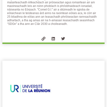
malairteachadh èifeachdach air pròiseactan agus iomairtean air am
maoineachadh leis an roinn phoblach is phrìobhaideach ionadail,
nàiseanta no Eòrpach. "Comet G.I." air a stiùireadh le sgioba de
eòlaichean le teisteanas àrd anns na raointean eòlais aca, le còrr air
25 bliadhna de eòlas ann an leasachadh phròiseactan rannsachaidh
adhartach, a tha ag amas air na h-amasan leasachaidh seasmhach
“SDGn” a tha ann an Clàr 2030 a choileanadh.