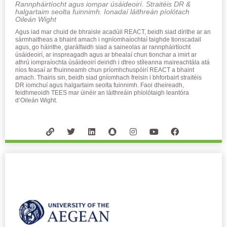
Rannpháirtíocht agus iompar úsáideoirí. Straitéis DR &
halgartaim seolta fuinnimh. Ionadaí láithreán píolótach
Oileán Wight
Agus iad mar chuid de bhraisle acadúil REACT, beidh siad dírithe ar an
sármhaitheas a bhaint amach i ngníomhaíochtaí taighde tionscadail
agus, go háirithe, giarálfaidh siad a saineolas ar rannpháirtíocht
úsáideoirí, ar inspreagadh agus ar bhealaí chun tionchar a imirt ar
athrú iompraíochta úsáideoirí deiridh i dtreo stíleanna maireachtála atá
níos feasaí ar fhuinneamh chun príomhchuspóirí REACT a bhaint
amach. Thairis sin, beidh siad gníomhach freisin i bhforbairt straitéis
DR iomchuí agus halgartaim seolta fuinnimh. Faoi dheireadh,
feidhmeoidh TEES mar úinéir an láithreáin phíolótaigh leantóra
d’Oileán Wight.