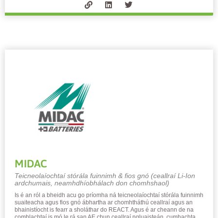
MIDAC
Teicneolaíochtaí stórála fuinnimh & fios gnó (ceallraí Li-Ion
ardchumais, neamhdhíobhálach don chomhshaol)
Is é an ról a bheidh acu go príomha ná teicneolaíochtaí stórála fuinnimh
suaiteacha agus fios gnó ábhartha ar chomhtháthú ceallraí agus an
bhainistíocht is fearr a sholáthar do REACT. Agus é ar cheann de na
comhlachtaí is mó le rá san AE chun ceallraí ngluaisteán, cumhachta