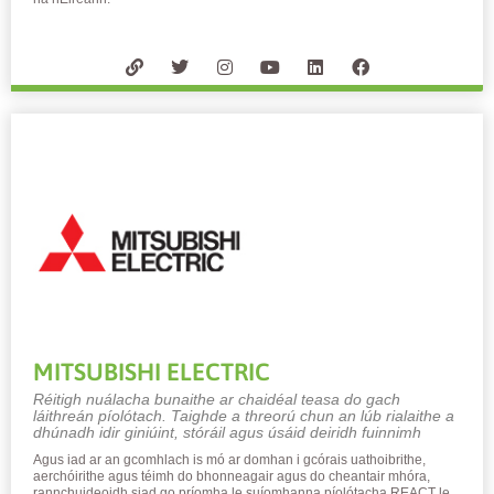
MITSUBISHI ELECTRIC
Réitigh nuálacha bunaithe ar chaidéal teasa do gach
láithreán píolótach. Taighde a threorú chun an lúb rialaithe a
dhúnadh idir giniúint, stóráil agus úsáid deiridh fuinnimh
Agus iad ar an gcomhlach is mó ar domhan i gcórais uathoibrithe,
aerchóirithe agus téimh do bhonneagair agus do cheantair mhóra,
rannchuideoidh siad go príomha le suíomhanna píolótacha REACT le