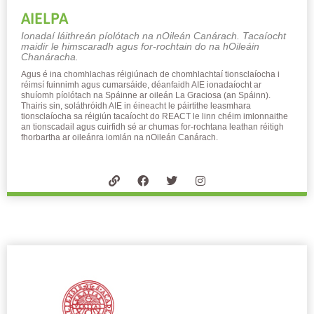
AIELPA
Ionadaí láithreán píolótach na nOileán Canárach. Tacaíocht
maidir le himscaradh agus for-rochtain do na hOileáin
Chanáracha.
Agus é ina chomhlachas réigiúnach de chomhlachtaí tionsclaíocha i
réimsí fuinnimh agus cumarsáide, déanfaidh AIE ionadaíocht ar
shuíomh píolótach na Spáinne ar oileán La Graciosa (an Spáinn).
Thairis sin, soláthróidh AIE in éineacht le páirtithe leasmhara
tionsclaíocha sa réigiún tacaíocht do REACT le linn chéim imlonnaithe
an tionscadail agus cuirfidh sé ar chumas for-rochtana leathan réitigh
fhorbartha ar oileánra iomlán na nOileán Canárach.