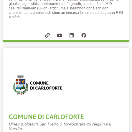
gluaiste agus stáiseanóireachta a tháirgeadh, seachadfaidh MID
ceallraí litiam-ian (Li-Ion) ardchumais, neamhdhíobhálach don
chomhshaol, atá oiriúnach chun an iomarca fuinnimh a tháirgeann RES
a stóráil.
COMUNE DI CARLOFORTE
Úinéir píolótach San Pietro & for-rochtain do réigiún na
Sairdín