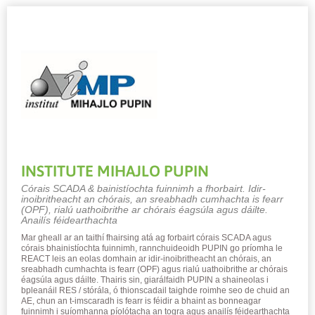
INSTITUTE MIHAJLO PUPIN
Córais SCADA & bainistíochta fuinnimh a fhorbairt. Idir-
inoibritheacht an chórais, an sreabhadh cumhachta is fearr
(OPF), rialú uathoibrithe ar chórais éagsúla agus dáilte.
Anailís féidearthachta
Mar gheall ar an taithí fhairsing atá ag forbairt córais SCADA agus
córais bhainistíochta fuinnimh, rannchuideoidh PUPIN go príomha le
REACT leis an eolas domhain ar idir-inoibritheacht an chórais, an
sreabhadh cumhachta is fearr (OPF) agus rialú uathoibrithe ar chórais
éagsúla agus dáilte. Thairis sin, giarálfaidh PUPIN a shaineolas i
bpleanáil RES / stórála, ó thionscadail taighde roimhe seo de chuid an
AE, chun an t-imscaradh is fearr is féidir a bhaint as bonneagar
fuinnimh i suíomhanna píolótacha an togra agus anailís féidearthachta