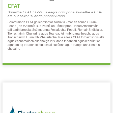
CFAT
Bunaithe CFAT I 1991, is eagraíocht pobal bunaithe a CFAT
ata cur seirbhísí ar do phobal Arann
Soláthraíonn CFAT go leor fiontar sóisialta - mar an tIonad Cúram
Leanaí, an tSeirbhís Bus Poiblí, an Páirc Spraoi, Ionad Athchúrsála,
dáileadh breosla, Scéimeanna Fostaíochta Pobail, Fiontair Shóisialta,
Tionscnaimh Chultúrtha agus Teanga, féin-inbhuanaitheacht, agus
Tionscnaimh Fuinnimh Mhalartacha. Is é éiteas CFAT forbairt shóisialta
agus eacnamaíoch oileánaigh Inis Mór a fheabhsú agus leanúint ar
aghaidh ag iarraidh féiniúlachtaí cultúrtha agus teanga an Oileáin a
chosaint.