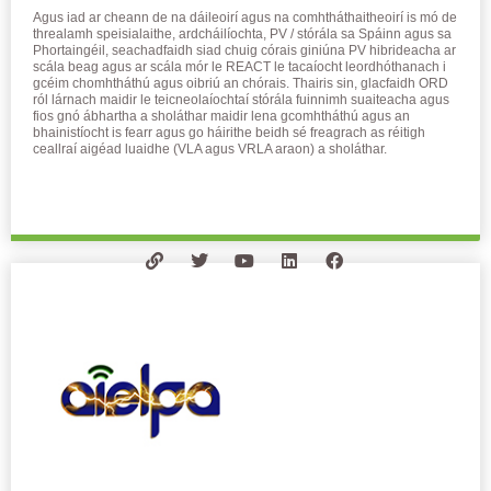
Agus iad ar cheann de na dáileoirí agus na comhtháthaitheoirí is mó de
threalamh speisialaithe, ardcháilíochta, PV / stórála sa Spáinn agus sa
Phortaingéil, seachadfaidh siad chuig córais giniúna PV hibrideacha ar
scála beag agus ar scála mór le REACT le tacaíocht leordhóthanach i
gcéim chomhtháthú agus oibriú an chórais. Thairis sin, glacfaidh ORD
ról lárnach maidir le teicneolaíochtaí stórála fuinnimh suaiteacha agus
fios gnó ábhartha a sholáthar maidir lena gcomhtháthú agus an
bhainistíocht is fearr agus go háirithe beidh sé freagrach as réitigh
ceallraí aigéad luaidhe (VLA agus VRLA araon) a sholáthar.