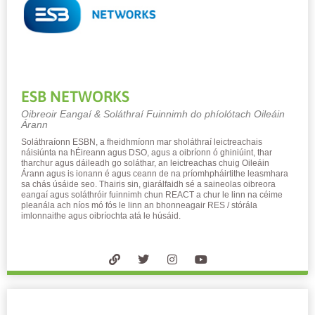
ESB NETWORKS
Oibreoir Eangaí & Soláthraí Fuinnimh do phíolótach Oileáin
Árann
Soláthraíonn ESBN, a fheidhmíonn mar sholáthraí leictreachais
náisiúnta na hÉireann agus DSO, agus a oibríonn ó ghiniúint, thar
tharchur agus dáileadh go soláthar, an leictreachas chuig Oileáin
Árann agus is ionann é agus ceann de na príomhpháirtithe leasmhara
sa chás úsáide seo. Thairis sin, giarálfaidh sé a saineolas oibreora
eangaí agus soláthróir fuinnimh chun REACT a chur le linn na céime
pleanála ach níos mó fós le linn an bhonneagair RES / stórála
imlonnaithe agus oibríochta atá le húsáid.