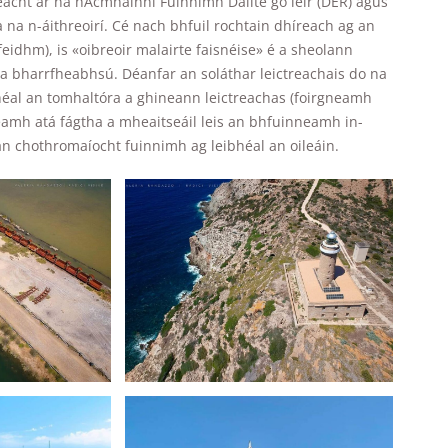
eacht ar na hAcmhainní Fuinnimh Dáilte go léir (DER) agus
will
na n-áithreoirí. Cé nach bhfuil rochtain dhíreach ag an
disappear
from the
feidhm), is «oibreoir malairte faisnéise» é a sheolann
website.
r a bharrfheabhsú. Déanfar an soláthar leictreachais do na
ibhéal an tomhaltóra a ghineann leictreachas (foirgneamh
neamh atá fágtha a mheaitseáil leis an bhfuinneamh in-
Marketing
n chothromaíocht fuinnimh ag leibhéal an oileáin.
By sharing
your
interests and
behavior as
you visit our
site, you
increase the
chance of
seeing
personalized
content and
offers.