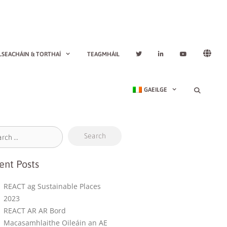
LSEACHÁIN & TORTHAÍ
TEAGMHÁIL
GAEILGE
ent Posts
REACT ag Sustainable Places
2023
REACT AR AR Bord
Macasamhlaithe Oileáin an AE