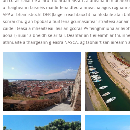
an córas rialaithe a lárú tríd ardán REACT, a dhéanann monatóir
a fhaigheann faisnéis maidir lena dteorainneacha agus roghanna 
VPP ar bhainistíocht DER (laige i reachtaíocht na hIodáile atá i bh
sonraí chuig an bpobal áitiúil lena gcumasaítear straitéisí aonai
caidéil teasa a mheaitseáil leis an gcóras PV féinghiniúna ar le
aonair) nuair a bheidh sé ar fáil. Déanfar an t-éileamh ar fhuin
athnuaite a tháirgeann gléasra NASCA, ag tabhairt san áireamh a