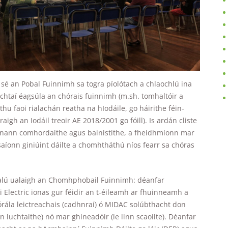
improve the
website's
functionality
and
structure,
based on
how the
website is
used.
 sé an Pobal Fuinnimh sa togra píolótach a chlaochlú ina
htaí éagsúla an chórais fuinnimh (m.sh. tomhaltóir a
u faoi rialachán reatha na hIodáile, go háirithe féin-
Experience
gh an Iodáil treoir AE 2018/2001 go fóill). Is ardán cliste
In order for
unann comhordaithe agus bainistithe, a fheidhmíonn mar
our website
íonn giniúint dáilte a chomhtháthú níos fearr sa chóras
to perform
as well as
possible
during your
 rialú ualaigh an Chomhphobail Fuinnimh: déanfar
visit. If you
i Electric ionas gur féidir an t-éileamh ar fhuinneamh a
refuse these
cookies,
stórála leictreachais (cadhnraí) ó MIDAC solúbthacht don
some
 luchtaithe) nó mar ghineadóir (le linn scaoilte). Déanfar
functionality