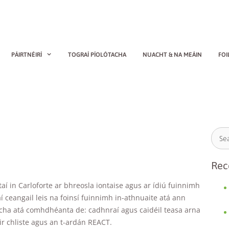
PÁIRTNÉIRÍ
TOGRAÍ PÍOLÓTACHA
NUACHT & NA MEÁIN
FOI
Rec
í in Carloforte ar bhreosla iontaise agus ar ídiú fuinnimh
 ceangail leis na foinsí fuinnimh in-athnuaite atá ann
acha atá comhdhéanta de: cadhnraí agus caidéil teasa arna
r chliste agus an t-ardán REACT.