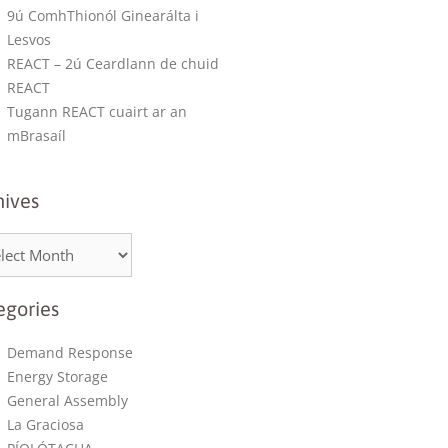
9ú ComhThionól Ginearálta i
Lesvos
REACT – 2ú Ceardlann de chuid
REACT
Tugann REACT cuairt ar an
mBrasaíl
hives
egories
Demand Response
Energy Storage
General Assembly
La Graciosa