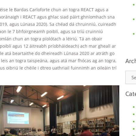
péise le Bardas Carloforte chun an togra REACT agus a
a saoránaigh i REACT agus ghlac siad páirt ghníomhach sna
2019, agus Lúnasa 2020). Sa chéad dá chruinniú, cuireadh
on le 7 bhfoirgneamh poiblí, agus sa tríú cruinniú
mlán chun an togra píolótach a léiriú. Tá an obair
poiblí agus 12 áitreabh príobháideach) ach mar gheall ar
ile atá beartaithe do dheireadh Lúnasa 2020 ar atráth go
Necessary
Arc
leis an togra taispeána, agus atá mar fhócas ag an togra,
These
cookies are
 oibriú le chéile i dtreo uathriail fuinnimh an oileáin trí
not
optional.
They are
needed for
Cat
the website
to function.
Statistics
In order for
us to