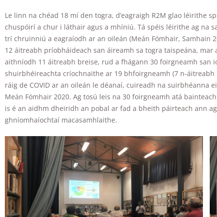
Le linn na chéad 18 mí den togra, d’eagraigh R2M glao léirithe s
chuspóirí a chur i láthair agus a mhíniú. Tá spéis léirithe ag n
trí chruinniú a eagraíodh ar an oileán (Meán Fómhair, Samhain 
12 áitreabh príobháideach san áireamh sa togra taispeána, mar a
aithníodh 11 áitreabh breise, rud a fhágann 30 foirgneamh san io
shuirbhéireachta críochnaithe ar 19 bhfoirgneamh (7 n-áitreabh 
ráig de COVID ar an oileán le déanaí, cuireadh na suirbhéanna e
Meán Fómhair 2020. Ag tosú leis na 30 foirgneamh atá bainteach 
is é an aidhm dheiridh an pobal ar fad a bheith páirteach ann agus
ghníomhaíochtaí macasamhlaithe.