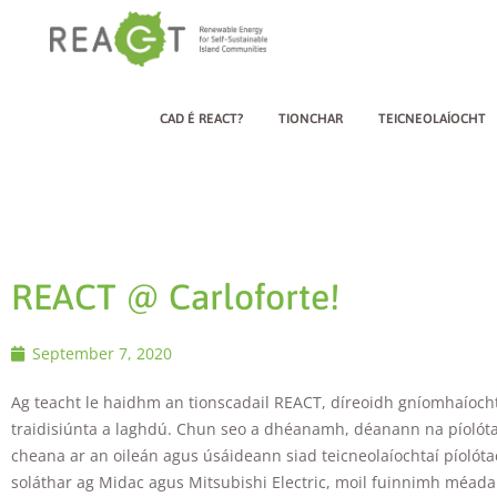
CAD É REACT?
TIONCHAR
TEICNEOLAÍOCHT
REACT @ Carloforte!
September 7, 2020
Ag teacht le haidhm an tionscadail REACT, díreoidh gníomhaíochta
traidisiúnta a laghdú. Chun seo a dhéanamh, déanann na píolótaí
cheana ar an oileán agus úsáideann siad teicneolaíochtaí píolót
soláthar ag Midac agus Mitsubishi Electric, moil fuinnimh méadai