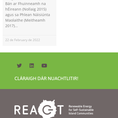
Bán ar Fhuinneamh na
hÉireann (Nollaig 2015)
agus sa Phlean Náisiúnta
Maolaithe (Meitheamh
2017)
22 de February de 2022
Necessary
These
cookies are
not
optional.
They are
needed for
CLÁRAIGH DÁR NUACHTLITIR!
the website
to function.
Statistics
In order for
us to