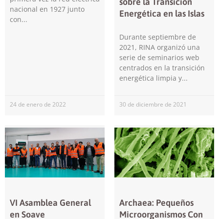
sobre la Transición
mejorar la
nacional en 1927 junto
funcionalidad
Energética en las Islas
con
y estructura
de la web, en
Durante septiembre de
base a cómo
2021, RINA organizó una
se usa la web.
serie de seminarios web
centrados en la transición
energética limpia y
Experiencia
Para que
nuestra web
24 de enero de 2022
30 de diciembre de 2021
funcione lo
mejor posible
durante tu
visita. Si rechaza
estas cookies,
algunas
funcionalidades
desaparecerán
de la web.
VI Asamblea General
Archaea: Pequeños
en Soave
Microorganismos Con
Marketing