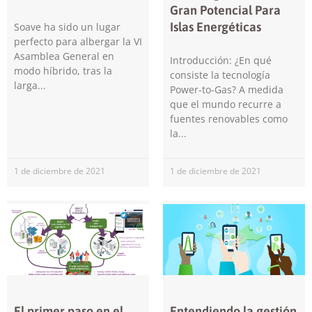
Gran Potencial Para
Al compartir tus
intereses y
Islas Energéticas
Soave ha sido un lugar
comportamiento
perfecto para albergar la VI
mientras visitas
Asamblea General en
Introducción: ¿En qué
nuestro sitio,
modo híbrido, tras la
consiste la tecnología
aumentas la
larga
Power-to-Gas? A medida
posibilidad de
ver contenido y
que el mundo recurre a
ofertas
fuentes renovables como
personalizados.
la
1 de diciembre de 2021
1 de diciembre de 2021
El primer paso en el
Entendiendo la gestión