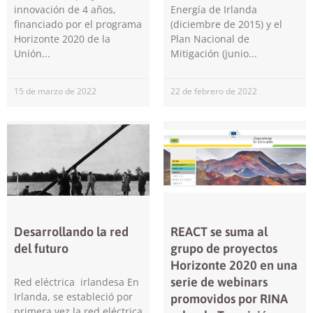
innovación de 4 años,
Energía de Irlanda
financiado por el programa
(diciembre de 2015) y el
Horizonte 2020 de la
Plan Nacional de
Unión
Mitigación (junio
15 de marzo de 2022
22 de febrero de 2022
Necesarias
Estas
cookies no
son
opcionales.
Son
necesarias
para que
funcione la
web.
Desarrollando la red
REACT se suma al
del futuro
grupo de proyectos
Horizonte 2020 en una
Estadísticas
serie de webinars
Red eléctrica irlandesa En
Para que
Irlanda, se estableció por
promovidos por RINA
podamos
primera vez la red eléctrica