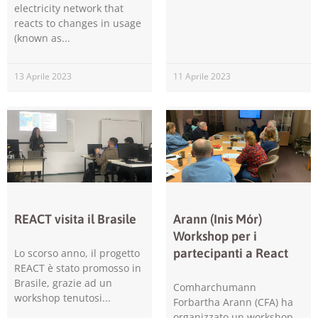
electricity network that
sito durante
reacts to changes in usage
la tua visita.
(known as
Se rifiuti
questi
cookie,
13 Aprile 2023
11 Aprile 2023
alcune
funzioni del
sito non
saranno
disponibili.
Marketing
Condividendo i
tuoi interessi e il
REACT visita il Brasile
Arann (Inis Mór)
tuo
Workshop per i
comportamento
mentre visiti il
partecipanti a React
Lo scorso anno, il progetto
nostro sito,
REACT è stato promosso in
aumenti le
Brasile, grazie ad un
Comharchumann
possibilità di
workshop tenutosi
Forbartha Arann (CFA) ha
vedere
organizzato un workshop
contenuti e