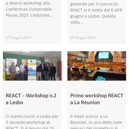
a diversi workshop alla
generale per il consorzio
Conferenza Sustainable
REACT si è svolta dal 6 all’8
Places 2023. L’edizione
giugno a Lesbo. Questa
volta,
27 Giugno 2023
20 Giugno 2023
Necessari
Questi cookie
non sono
facoltativi.
Sono necessari
per il corretto
REACT – Workshop n.2
Primo workshop REACT
funzionamento
a Lesbo
a La Réunion
del sito web.
Ci siamo riuniti a Lesbo per
Il mese scorso, a La
il secondo workshop di
Réunion, in una delle isole
Statistiche
REACT. Si è tenuto dal 25
seguaci del progetto si è
Per