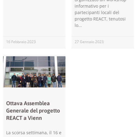
informativo per i
offerte
personalizzati.
partecipanti locali del
progetto REACT, tenutosi
lo
16 Febbraio 2023
27 Gennaio 2023
Ottava Assemblea
Generale del progetto
REACT a Vienn
La scorsa settimana, il 16 e