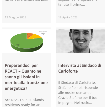
tenuto il primo
consentirci
di
migliorare
13 Maggio 2023
18 Aprile 2023
la
funzionalità
e la
struttura
del sito
web, in
base
all'utilizzo
del sito web
stesso.
Preparandoci per
Intervista al Sindaco di
REACT – Quanto ne
Carloforte
Esperienza
sanno gli isolani in
Per
merito alla transizione
Il Sindaco di Carloforte,
permettere
Stefano Rombi, risponde
energetica?
una migliore
alle nostre domande.
esperienza
Grazie Stefano per il tuo
di
Are REACT’s Pilot Islands’
impegno. Nel ruolo
navigazione
residents ready for an
sul nostro