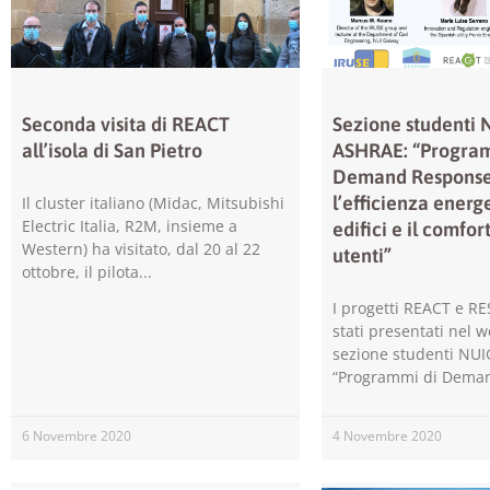
Seconda visita di REACT
Sezione studenti 
all’isola di San Pietro
ASHRAE: “Program
Demand Response
l’efficienza energ
Il cluster italiano (Midac, Mitsubishi
Electric Italia, R2M, insieme a
edifici e il comfor
Western) ha visitato, dal 20 al 22
utenti”
ottobre, il pilota
I progetti REACT e 
stati presentati nel 
sezione studenti NUI
“Programmi di Dema
6 Novembre 2020
4 Novembre 2020