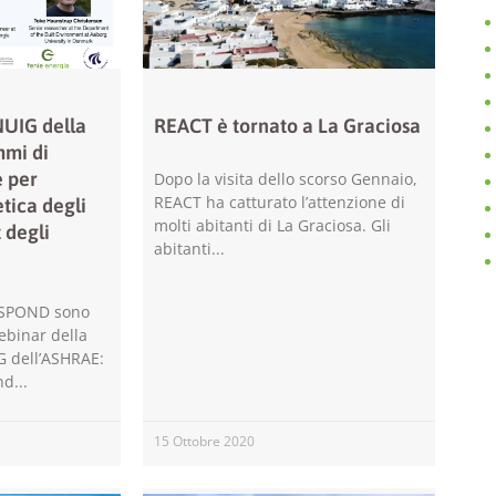
consentirci
di
migliorare
la
funzionalità
NUIG della
REACT è tornato a La Graciosa
e la
struttura
mi di
del sito
 per
Dopo la visita dello scorso Gennaio,
web, in
REACT ha catturato l’attenzione di
etica degli
base
molti abitanti di La Graciosa. Gli
t degli
all'utilizzo
abitanti
del sito web
stesso.
RESPOND sono
webinar della
Esperienza
G dell’ASHRAE:
Per
nd
permettere
una migliore
esperienza
15 Ottobre 2020
di
navigazione
sul nostro