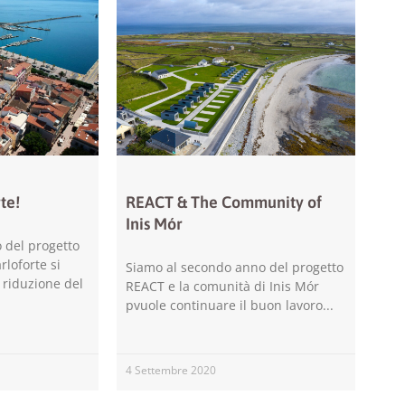
sito durante
la tua visita.
Se rifiuti
questi
cookie,
alcune
funzioni del
sito non
saranno
disponibili.
te!
REACT & The Community of
Inis Mór
Marketing
o del progetto
Condividendo i
rloforte si
Siamo al secondo anno del progetto
tuoi interessi e il
 riduzione del
tuo
REACT e la comunità di Inis Mór
comportamento
pvuole continuare il buon lavoro
mentre visiti il
nostro sito,
aumenti le
possibilità di
4 Settembre 2020
vedere
contenuti e