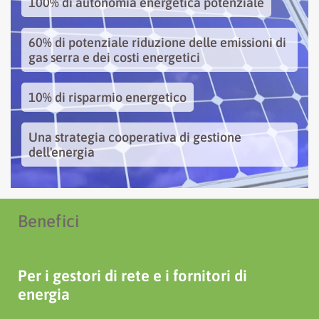
100% di autonomia energetica potenziale
60% di potenziale riduzione delle emissioni di
gas serra e dei costi energetici
10% di risparmio energetico
Una strategia cooperativa di gestione
dell'energia
Necessari
Questi cookie
non sono
facoltativi.
Sono necessari
Benefici
per il corretto
funzionamento
del sito web.
Per i gestori di rete e i fornitori di
energia
Statistiche
Per