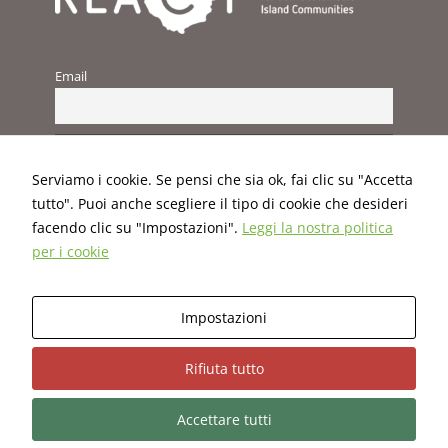
consentirci
di
migliorare
la
Email
funzionalità
e la
struttura
del sito
web, in
Serviamo i cookie. Se pensi che sia ok, fai clic su "Accetta
base
tutto". Puoi anche scegliere il tipo di cookie che desideri
all'utilizzo
facendo clic su "Impostazioni".
Leggi la nostra politica
del sito web
stesso.
per i cookie
Questo progetto ha ricevuto un finanziamento dal programma
Esperienza
Impostazioni
H2020 dell'Unione Europea, Grant Agreement n. 824395.
Per
permettere
Rifiuta tutto
una migliore
esperienza
Termini e condizioni
|
Informativa sulla privacy
|
Politica sui
di
Accettare tutti
cookie
navigazione
sul nostro