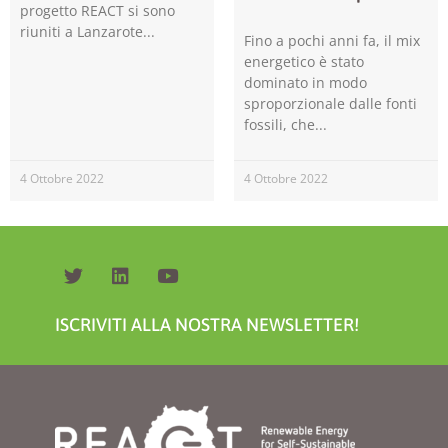
progetto REACT si sono
riuniti a Lanzarote
Fino a pochi anni fa, il mix
energetico è stato
dominato in modo
sproporzionale dalle fonti
fossili, che
4 Ottobre 2022
4 Ottobre 2022
Necessari
Questi cookie
non sono
facoltativi.
Sono necessari
ISCRIVITI ALLA NOSTRA NEWSLETTER!
per il corretto
funzionamento
del sito web.
Statistiche
Per