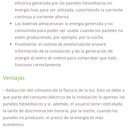
eléctrica generada por los paneles fotovoltaicos en
Al compartir tus
energía lista para ser utilizada, convirtiendo la corriente
intereses y
comportamiento
continua a corriente alterna.
mientras visitas
Las b
aterías
almacenarán la energía generada y no
nuestro sitio,
consumida para poder ser usada cuando los paneles no
aumentas la
posibilidad de
estén produciendo, por ejemplo, por la noche.
ver contenido y
Finalmente, e
l sistema de monitorización
enviará
ofertas
información de la instalación y de la generación de
personalizados.
energía al
centro de control
para comprobar que todo
funciona correctamente.
Ventajas
– Reducción del consumo de la factura de la luz. Esto se debe a
que parte del consumo eléctrico de la instalación lo aportan los
paneles fotovoltaicos y si, además, el usuario tiene contratada
la tarifa de discriminación horaria, por la noche, cuando los
paneles no producen, el precio de la energía es más
económico.