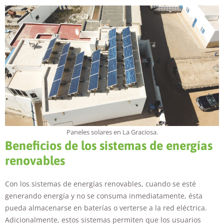
Necesarias
Estas
cookies no
son
opcionales.
Son
Paneles solares en La Graciosa.
necesarias
Beneficios de los sistemas de energías
para que
funcione la
renovables
web.
Con los sistemas de energías renovables, cuando se esté
generando energía y no se consuma inmediatamente, ésta
Estadísticas
Para que
pueda almacenarse en baterías o verterse a la red eléctrica.
podamos
Adicionalmente, estos sistemas permiten que los usuarios