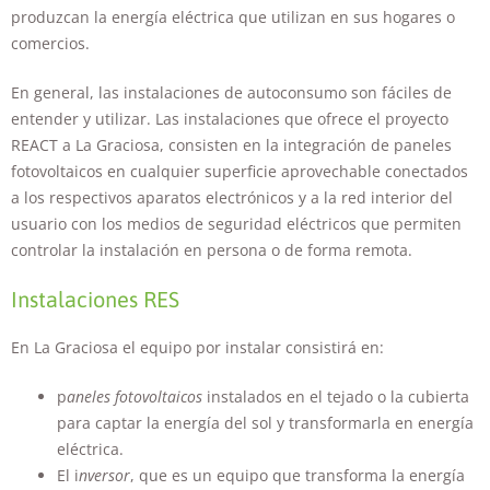
mejorar la
produzcan la energía eléctrica que utilizan en sus hogares o
funcionalidad
comercios.
y estructura
de la web, en
base a cómo
En general, las instalaciones de autoconsumo son fáciles de
se usa la web.
entender y utilizar. Las instalaciones que ofrece el proyecto
REACT a La Graciosa, consisten en la integración de paneles
fotovoltaicos en cualquier superficie aprovechable conectados
Experiencia
a los respectivos aparatos electrónicos y a la red interior del
Para que
usuario con los medios de seguridad eléctricos que permiten
nuestra web
funcione lo
controlar la instalación en persona o de forma remota.
mejor posible
durante tu
Instalaciones RES
visita. Si rechaza
estas cookies,
En La Graciosa el equipo por instalar consistirá en:
algunas
funcionalidades
desaparecerán
p
aneles fotovoltaicos
instalados en el tejado o la cubierta
de la web.
para captar la energía del sol y transformarla en energía
eléctrica.
El i
nversor
, que es un equipo que transforma la energía
Marketing