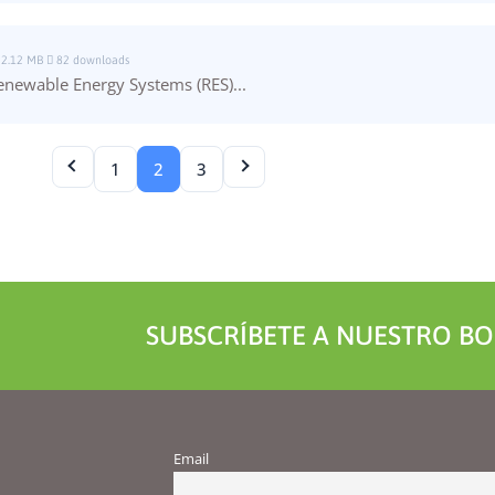
Al compartir tus
intereses y
comportamiento
2.12 MB
82 downloads
mientras visitas
enewable Energy Systems (RES)...
nuestro sitio,
aumentas la
posibilidad de
ver contenido y
1
2
3
ofertas
personalizados.
SUBSCRÍBETE A NUESTRO BO
Email