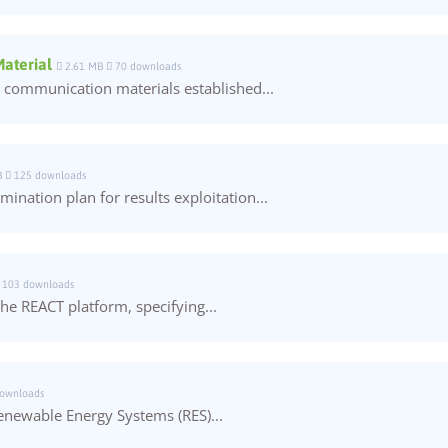
mejorar la
funcionalidad
y estructura
de la web, en
aterial
2.61 MB
70 downloads
base a cómo
c communication materials established...
se usa la web.
Experiencia
B
125 downloads
Para que
nation plan for results exploitation...
nuestra web
funcione lo
mejor posible
durante tu
visita. Si rechaza
103 downloads
estas cookies,
the REACT platform, specifying...
algunas
funcionalidades
desaparecerán
de la web.
ownloads
enewable Energy Systems (RES)...
Marketing