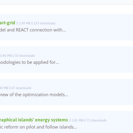
rt-grid
1.99 MB
153 downloads
del and REACT connection with...
Necesarias
Estas
0.46 MB
50 downloads
cookies no
odologies to be applied for...
son
opcionales.
Son
necesarias
para que
80 MB
47 downloads
funcione la
iew of the optimization models...
web.
Estadísticas
aphical islands’ energy systems
2.85 MB
71 downloads
Para que
 reform on pilot and follow islands...
podamos