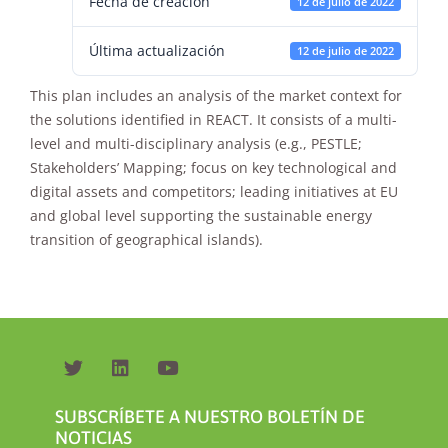
Fecha de creación
12 de julio de 2022
Última actualización
12 de julio de 2022
This plan includes an analysis of the market context for
the solutions identified in REACT. It consists of a multi-
level and multi-disciplinary analysis (e.g., PESTLE;
Necesarias
Stakeholders’ Mapping; focus on key technological and
Estas
digital assets and competitors; leading initiatives at EU
cookies no
son
and global level supporting the sustainable energy
opcionales.
transition of geographical islands).
Son
necesarias
para que
funcione la
web.
Estadísticas
Para que
SUBSCRÍBETE A NUESTRO BOLETÍN DE
podamos
NOTICIAS